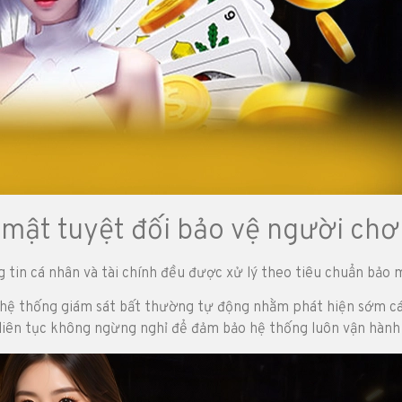
mật tuyệt đối bảo vệ người chơ
g tin cá nhân và tài chính đều được xử lý theo tiêu chuẩn bảo
 hệ thống giám sát bất thường tự động nhằm phát hiện sớm cá
liên tục không ngừng nghỉ để đảm bảo hệ thống luôn vận hành 