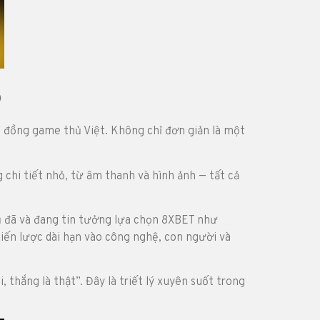
5
 đồng game thủ Việt. Không chỉ đơn giản là một
hi tiết nhỏ, từ âm thanh và hình ảnh — tất cả
ủ đã và đang tin tưởng lựa chọn 8XBET như
ến lược dài hạn vào công nghệ, con người và
, thắng là thật”. Đây là triết lý xuyên suốt trong