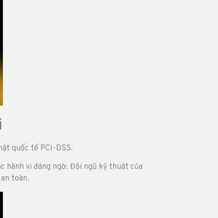
i
 mật quốc tế PCI-DSS.
c hành vi đáng ngờ. Đội ngũ kỹ thuật của
an toàn.