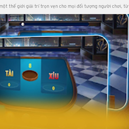
ột thế giới giải trí trọn vẹn cho mọi đối tượng người chơi, từ