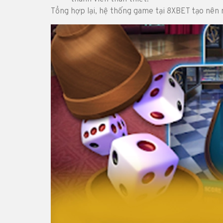
Tổng hợp lại, hệ thống game tại 8XBET tạo nên m