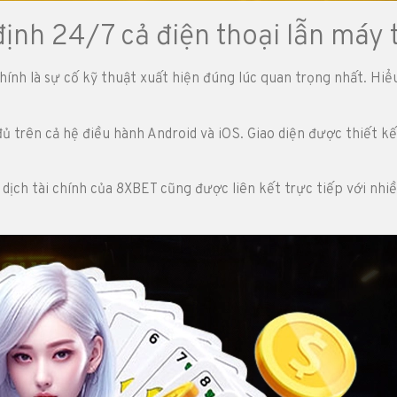
nh 24/7 cả điện thoại lẫn máy 
hính là sự cố kỹ thuật xuất hiện đúng lúc quan trọng nhất. Hi
 trên cả hệ điều hành Android và iOS. Giao diện được thiết kế 
o dịch tài chính của 8XBET cũng được liên kết trực tiếp với nh