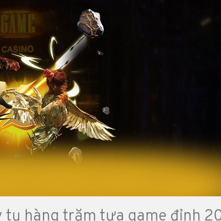
 tụ hàng trăm tựa game đỉnh 2