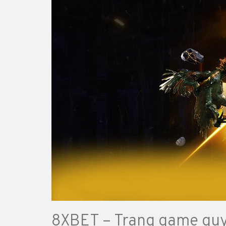
8XBET – Trang game quy