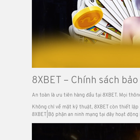
8XBET – Chính sách bảo 
An toàn là ưu tiên hàng đầu tại 8XBET. Mọi thôn
Không chỉ về mặt kỹ thuật, 8XBET còn thiết lập
8XBET|Bộ phận an ninh mạng tại đây hoạt động 